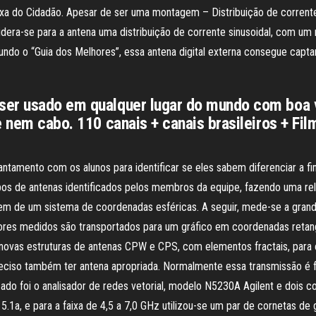
Faixa do Cidadão. Apesar de ser uma montagem – Distribuição de corren
idera-se para a antena uma distribuição de corrente sinusoidal, com u
egundo o “Guia dos Melhores”, essa antena digital externa consegue cap
er usado em qualquer lugar do mundo com boa ve
e nem cabo. 110 canais + canais brasileiros + Fi
antamento com os alunos para identificar se eles sabem diferenciar a fi
tipos de antenas identificados pelos membros da equipe, fazendo uma re
gem de um sistema de coordenadas esféricas. A seguir, mede-se a grand
valores medidos são transportados para um gráfico em coordenadas reta
novas estruturas de antenas CPW e CPS, com elementos fractais, para o
preciso também ter antena apropriada. Normalmente essa transmissão é f
o foi o analisador de redes vetorial, modelo N5230A Agilent e dois con
 5.1a, e para a faixa de 4,5 a 7,0 GHz utilizou-se um par de cornetas d