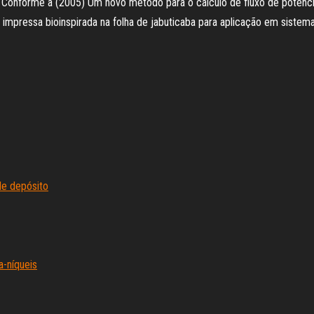
Conforme a (2005) Um novo método para o cálculo de fluxo de potência 
 impressa bioinspirada na folha de jabuticaba para aplicação em siste
de depósito
a-níqueis