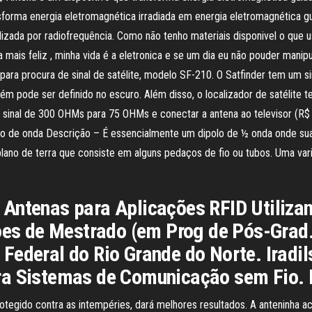
ansforma energia eletromagnética irradiada em energia eletromagnética gu
izada por radiofrequência. Como não tenho materiais disponivel o que u
mais feliz , minha vida é a eletronica e se um dia eu não pouder manipu
ara procura de sinal de satélite, modelo SF-210. O Satfinder tem um sina
bém pode ser definido no escuro. Além disso, o localizador de satélit
do sinal de 300 OHMs para 75 OHMs e conectar a antena ao televisor (
o de onda Descrição – É essencialmente um dipolo de ½ onda onde sua p
lano de terra que consiste em alguns pedaços de fio ou tubos. Uma vari
 Antenas para Aplicações RFID Utiliza
ções de Mestrado (em Prog de Pós-Grad.
Federal do Rio Grande do Norte. Iradil
ra Sistemas de Comunicação sem Fio. I
otegido contra as intempéries, dará melhores resultados. A anteninha a