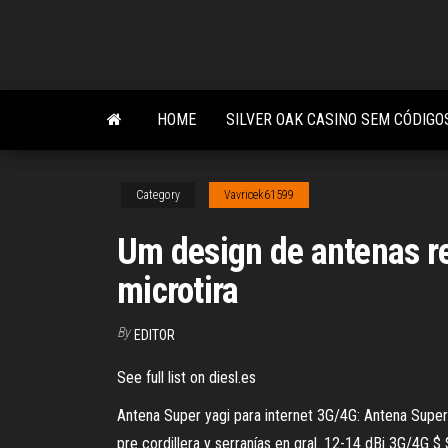
Skip
to
the
content
HOME
SILVER OAK CASINO SEM CÓDIGO
Category
Vavricek61599
Um design de antenas ret
microtira
By
EDITOR
See full list on diesl.es
Antena Super yagi para internet 3G/4G: Antena Super 
pre cordillera y serranías en gral. 12-14 dBi 3G/4G 