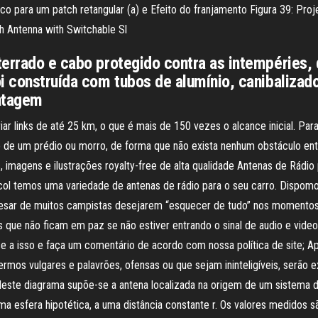
co para um patch retangular (a) e Efeito do franjamento Figura 39: Pro
h Antenna with Switchable Sl
terrado e cabo protegido contra as intempéries,
i construída com tubos de alumínio, canibalizad
ntagem
iar links de até 25 km, o que é mais de 150 vezes o alcance inicial. Pa
o de um prédio ou morro, de forma que não exista nenhum obstáculo en
 imagens e ilustrações royalty-free de alta qualidade Antenas de Rádio 
ncol temos uma variedade de antenas de rádio para o seu carro. Dispo
. Apesar de muitos campistas desejarem “esquecer de tudo” nos momentos
as que não ficam em paz se não estiver entrando o sinal de audio e vide
se a isso e faça um comentário de acordo com nossa política de site; 
rmos vulgares e palavrões, ofensas ou que sejam ininteligíveis, serão e
este diagrama supõe-se a antena localizada na origem de um sistema d
ma esfera hipotética, a uma distância constante r. Os valores medidos