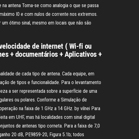
te na antena Toma-se como analogia o que se passa
m máximo I0 e com nulos de corrente nos extremos.
tar um ótimo sinal, mesmo em locais que não são
locidade de internet ( Wi-fi ou
lmes + documentários + Aplicativos +
nalidade de cada tipo de antena. Cada equipe, em
lação de tipos e funcionalidade. Para o levantamento
eza a ser representada sobre a superfície de uma
ngulares ou polares. Conforme a Simulação de
peração na faixa de 1 GHz a 14 GHz. by vilnei Para
eita em UHF, mas há localidades com sinal digital
juntos de antenas tipo corneta. Para a faixa de 7,0
e ganho 20 dB, PE9859-20, Figura 5.1b; todos