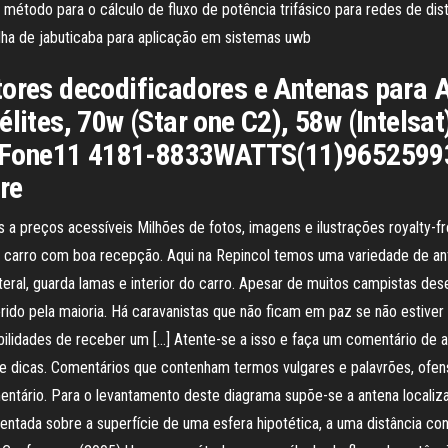
étodo para o cálculo de fluxo de potência trifásico para redes de distr
lha de jabuticaba para aplicação em sistemas uwb
tores decodificadores e Antenas para 
élites, 70w (Star one C2), 58w (Intels
c. Fone11 4181-8833WATTS(11)965259936
tre
 preços acessíveis Milhões de fotos, imagens e ilustrações royalty-fre
eu carro com boa recepção. Aqui na Repincol temos uma variedade de an
teral, guarda lamas e interior do carro. Apesar de muitos campistas d
rido pela maioria. Há caravanistas que não ficam em paz se não estiver 
bilidades de receber um […] Atente-se a isso e faça um comentário de 
e dicas. Comentários que contenham termos vulgares e palavrões, ofensas
entário. Para o levantamento deste diagrama supõe-se a antena locali
entada sobre a superfície de uma esfera hipotética, a uma distância co