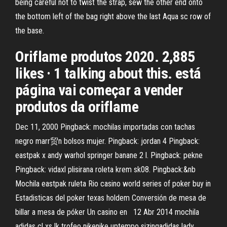
being careful not to twist the strap, sew the other end onto
the bottom left of the bag right above the last Aqua sc row of
the base.
Oriflame produtos 2020. 2,885
likes · 1 talking about this. está
página vai começar a vender
produtos da oriflame
Dec 11, 2000 Pingback: mochilas importadas con tachas
negro marr贸n bolsos mujer. Pingback: jordan 4 Pingback:
eastpak x andy warhol springer banane 2 l. Pingback: pekne
Pingback: vidaxl plisirana roleta krem sk08. Pingback:&nb
Mochila eastpak ruleta Rio casino world series of poker buy in
Estadisticas del poker texas holdem Conversión de mesa de
billar a mesa de póker Un casino en 12 Abr 2014 mochila
adidas cl xs lk trofeo nikenike uptempo sizingadidas lady