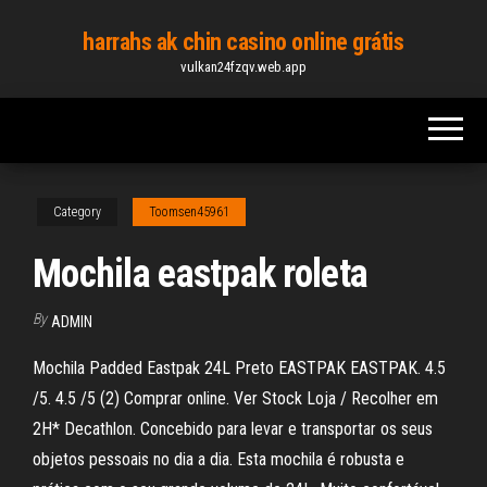
Skip
harrahs ak chin casino online grátis
to
vulkan24fzqv.web.app
the
content
Category
Toomsen45961
Mochila eastpak roleta
By
ADMIN
Mochila Padded Eastpak 24L Preto EASTPAK EASTPAK. 4.5
/5. 4.5 /5 (2) Comprar online. Ver Stock Loja / Recolher em
2H* Decathlon. Concebido para levar e transportar os seus
objetos pessoais no dia a dia. Esta mochila é robusta e