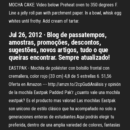
MOCHA CAKE: Video below Preheat oven to 350 degrees F.
Line a jelly roll pan with parchment paper. In a bowl, whisk egg
whites until frothy. Add cream of tartar.
Jul 26, 2012 · Blog de passatempos,
amostras, promoções, descontos,
sugestões, novos artigos, tudo o que
queiras encontrar. Sempre atualizado!
EASTPAK - Mochila de poliéster con bolsillo frontal con
cremallera, color rojo (33 cm) 4,8 de 5 estrellas 6. 51,56
Oferta en Amazon --- http://amzn.to/2cpGudiAnálisis y opinión
de la mochila Eastpak Padded Pak'r ¿cuanto vale una mochila
eastpak? Es el producto mas valorad Las mochilas Eastpak
son unícono de estilo clásico que ha acompañado no solo a
generaciones enteras de estudiantes.Aquí podrás elegir tu
preferida, dentro de una amplia variedad de colores, fantasías