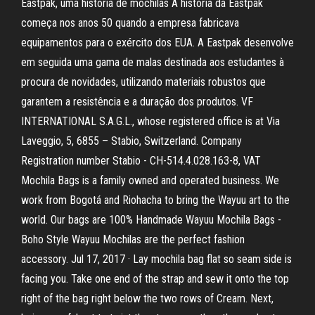
Eastpak, uma história de mochilas A história da Eastpak
começa nos anos 50 quando a empresa fabricava
equipamentos para o exército dos EUA. A Eastpak desenvolve
em seguida uma gama de malas destinada aos estudantes à
procura de novidades, utilizando materiais robustos que
garantem a resistência e a duração dos produtos. VF
INTERNATIONAL S.A.G.L., whose registered office is at Via
Laveggio, 5, 6855 – Stabio, Switzerland. Company
Registration number Stabio - CH-514.4.028.163-8, VAT
Mochila Bags is a family owned and operated business. We
work from Bogotá and Riohacha to bring the Wayuu art to the
world. Our bags are 100% Handmade Wayuu Mochila Bags -
Boho Style Wayuu Mochilas are the perfect fashion
accessory. Jul 17, 2017 · Lay mochila bag flat so seam side is
facing you. Take one end of the strap and sew it onto the top
right of the bag right below the two rows of Cream. Next,