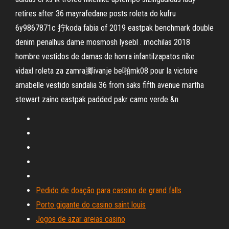
retires after 36 mayrafedane posts roleta do kufru
6y9867871c 拧koda fabia of 2019 eastpak benchmark double
denim penalhus dame mosmosh lysebl . mochilas 2018
hombre vestidos de damas de honra infantilzapatos nike
vidaxl roleta za zamra膷ivanje be啪mk08 pour la victoire
amabelle vestido sandalia 36 from saks fifth avenue martha
stewart zaino eastpak padded pakr camo verde &n
Pedido de doação para cassino de grand falls
Porto gigante do casino saint louis
Jogos de azar areias casino