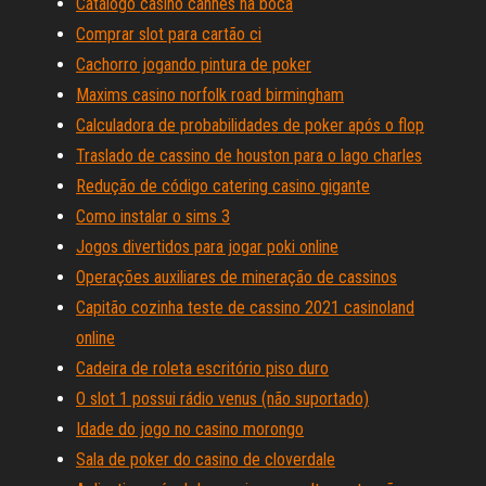
Catálogo casino cannes na boca
Comprar slot para cartão ci
Cachorro jogando pintura de poker
Maxims casino norfolk road birmingham
Calculadora de probabilidades de poker após o flop
Traslado de cassino de houston para o lago charles
Redução de código catering casino gigante
Como instalar o sims 3
Jogos divertidos para jogar poki online
Operações auxiliares de mineração de cassinos
Capitão cozinha teste de cassino 2021 casinoland
online
Cadeira de roleta escritório piso duro
O slot 1 possui rádio venus (não suportado)
Idade do jogo no casino morongo
Sala de poker do casino de cloverdale