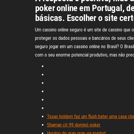
poker online em Portugal, 
básicas. Escolher o site cer
Um cassino online seguro é um site de cassino que o
proteger os dados pessoais e bancários de seus clie
seguro jogar em um cassino online no Brasil? O Bras
com o seu enorme potencial produtivo, mas não prec
Texas holdem faz um flush bater uma casa che
Shaman cit 99 dominó poker
Horário do gran gran via madrid