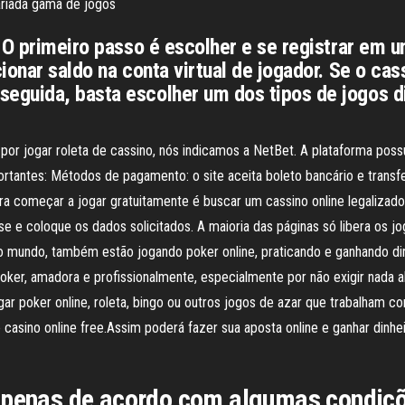
variada gama de jogos
 O primeiro passo é escolher e se registrar em u
onar saldo na conta virtual de jogador. Se o cas
guida, basta escolher um dos tipos de jogos di
r por jogar roleta de cassino, nós indicamos a NetBet. A plataforma pos
rtantes: Métodos de pagamento: o site aceita boleto bancário e transf
ra começar a jogar gratuitamente é buscar um cassino online legalizad
a-se e coloque os dados solicitados. A maioria das páginas só libera o
do mundo, também estão jogando poker online, praticando e ganhando din
 poker, amadora e profissionalmente, especialmente por não exigir nada 
ar poker online, roleta, bingo ou outros jogos de azar que trabalham c
casino online free.Assim poderá fazer sua aposta online e ganhar dinheir
 apenas de acordo com algumas condiçõ