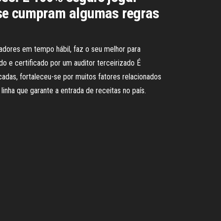
e se cumpram algumas regras
gadores em tempo hábil, faz o seu melhor para
o e certificado por um auditor terceirizado É
adas, fortaleceu-se por muitos fatores relacionados
nha que garante a entrada de receitas no país.