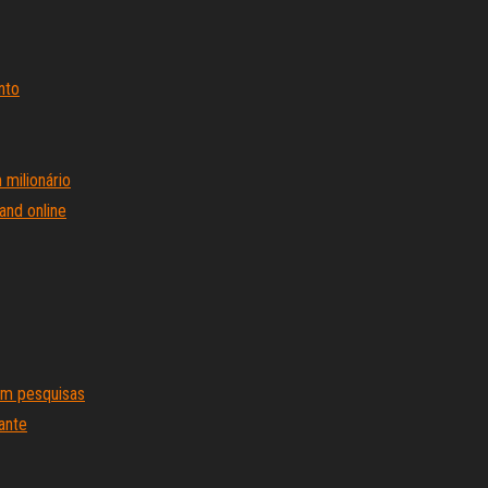
nto
 milionário
and online
sem pesquisas
ante