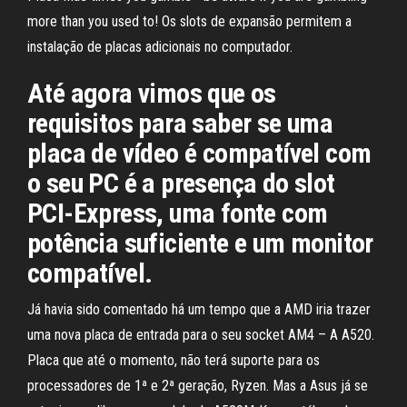
more than you used to! Os slots de expansão permitem a
instalação de placas adicionais no computador.
Até agora vimos que os
requisitos para saber se uma
placa de vídeo é compatível com
o seu PC é a presença do slot
PCI-Express, uma fonte com
potência suficiente e um monitor
compatível.
Já havia sido comentado há um tempo que a AMD iria trazer
uma nova placa de entrada para o seu socket AM4 – A A520.
Placa que até o momento, não terá suporte para os
processadores de 1ª e 2ª geração, Ryzen. Mas a Asus já se