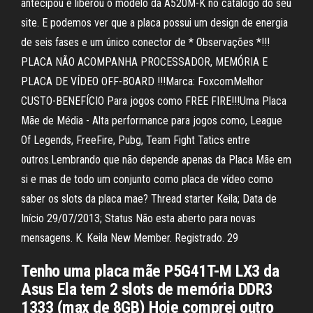
antecipou e liberou o modelo da A520M-K no catálogo do seu
site. E podemos ver que a placa possui um design de energia
de seis fases e um único conector de * Observações *!!!
PLACA NÃO ACOMPANHA PROCESSADOR, MEMÓRIA E
PLACA DE VÍDEO OFF-BOARD !!!Marca: FoxcomMelhor
CUSTO-BENEFÍCIO Para jogos como FREE FIRE!!!Uma Placa
Mãe de Média - Alta performance para jogos como, League
Of Legends, FreeFire, Pubg, Team Fight Tatics entre
outros.Lembrando que não depende apenas da Placa Mãe em
si e mas de todo um conjunto como placa de vídeo como
saber os slots da placa mae? Thread starter Keila; Data de
Início 29/07/2013; Status Não esta aberto para novas
mensagens. K. Keila New Member. Registrado. 29
Tenho uma placa mãe P5G41T-M LX3 da
Asus Ela tem 2 slots de memória DDR3
1333 (max de 8GB) Hoje comprei outro