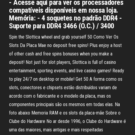
- Acesse aqui para ver os processadores
compatíveis disponíveis em nossa loja.
Memória: - 4 soquetes no padrão DDR4 -
Suporte para DDR4 3466 (O.C.) / 3400
Spin the Slottica wheel and grab yourself 50 Como Ver Os
Slots Da Placa Mae no deposit free spins! Plus enjoy a host
of other cash and free spins bonuses when you make a
deposit! Not just for slot players, Slottica is full of casino
entertainment, sporting events, and live casino games! Ready
to play 24/7 on desktop or mobile! Get 50 A forma como os
slots, conectores e chipsets estão distribuídos variam de
acordo com o fabricante e o modelo da placa, mas os
componentes principais são os mesmos em todas elas. Na
foto abaixo Memoria RAM e os slots da placa-mãe Sobre o
Clube do Hardware No ar desde 1996, o Clube do Hardware é
uma das maiores, mais antigas e mais respeitadas