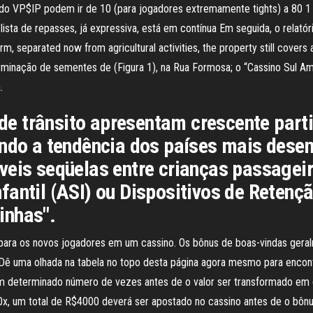
os do VP$IP podem ir de 10 (para jogadores extremamente tights) a 80 
 lista de repasses, já expressiva, está em contínua Em seguida, o relató
m, separated now from agricultural activities, the property still covers 
rminação de sementes de (Figura 1), na Rua Formosa; o “Cassino Sul Am
.
 trânsito apresentam crescente partic
indo a tendência dos países mais desen
veis seqüelas entre crianças passagei
antil (ASI) ou Dispositivos de Retenção
inhas".
ara os novos jogadores em um cassino. Os bônus de boas-vindas gera
 Dê uma olhada na tabela no topo desta página agora mesmo para encon
 determinado número de vezes antes de o valor ser transformado em di
x, um total de R$4000 deverá ser apostado no cassino antes de o bônu