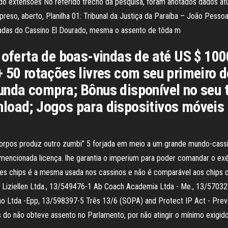
do extensões No referido trecho da pesquisa, foram anotados dados atu
a preso, aberto, Planilha 01: Tribunal da Justiça da Paraíba – João Pess
itadas do Cassino El Dourado, mesma o assento de tôda m
erta de boas-vindas de até US $ 1000
 50 rotações livres com seu primeiro d
unda compra; Bônus disponível no seu t
load; Jogos para dispositivos móveis
 corpos produz outro zumbi” 5 forjada em meio a um grande mundo-cassi
mencionada licença. lhe garantia o imperium para poder comandar o exér
sses chips é a mesma usada nos cassinos e não é comparável aos chips 
ziellen Ltda., 13/549476-1 Ab Coach Academia Ltda - Me., 13/570323
 Ltda -Epp, 13/598397-5 Três 13/6 (SOPA) and Protect IP Act - Preven
es do não obteve assento no Parlamento, por não atingir o mínimo exigid