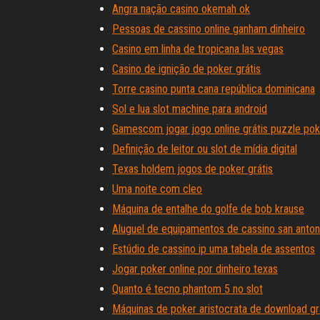
Angra nação casino okemah ok
Pessoas de cassino online ganham dinheiro
Casino em linha de tropicana las vegas
Casino de ignição de poker grátis
Torre casino punta cana república dominicana
Sol e lua slot machine para android
Gamescom jogar jogo online grátis puzzle pok
Definição de leitor ou slot de mídia digital
Texas holdem jogos de poker grátis
Uma noite com cleo
Máquina de entalhe do golfe de bob krause
Aluguel de equipamentos de cassino san anton
Estúdio de cassino ip uma tabela de assentos
Jogar poker online por dinheiro texas
Quanto é tecno phantom 5 no slot
Máquinas de poker aristocrata de download gr