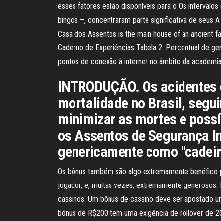
esses fatores estão disponíveis para o Os interval
bingos –, concentraram parte significativa de seus A
Casa dos Assentos is the main house of an ancient far
Caderno de Experiências Tabela 2: Percentual de ge
pontos de conexão à internet no âmbito da academia
INTRODUÇÃO. Os acidentes de
mortalidade no Brasil, segu
minimizar as mortes e possí
os Assentos de Segurança Inf
genericamente como "cadeir
Os bônus também são algo extremamente benéfico p
jogador, e, muitas vezes, extremamente generosos.
cassinos. Um bônus de cassino deve ser apostado um
bônus de R$200 tem uma exigência de rollover de 20