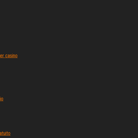
er casino
io
atuito