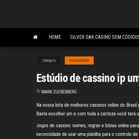
Skip
to
the
content
HOME
SILVER OAK CASINO SEM CÓDIGO
Category
Frezzo66629
Estúdio de cassino ip u
By
MARK ZUCKERBERG
Na nossa lista de melhores cassinos online do Brasil
Basta escolher um e com toda a certeza você terá u
Jogos de cassino: nomes, regras e bônus online para 
necessidade de usar uma planilha para o controle d